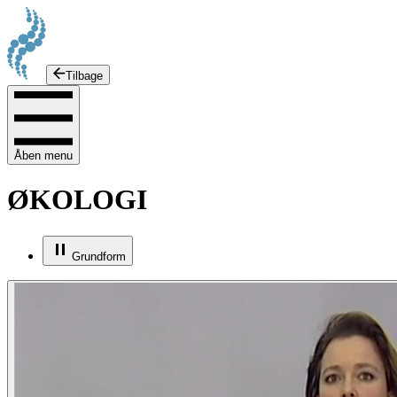
Tilbage
Åben menu
ØKOLOGI
Grundform