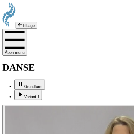
Tilbage
Åben menu
DANSE
Grundform
Variant 1