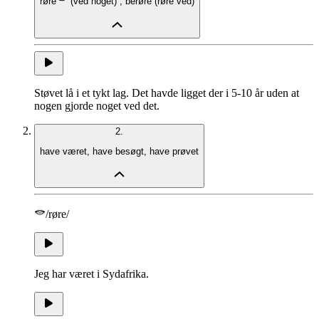
røre
(
ved noget
)
,
berøre
(
røre ved
)
Støvet lå i et tykt lag. Det havde ligget der i 5-10 år uden at
nogen gjorde noget ved det.
2.
have været
,
have besøgt
,
have prøvet
/røre/
Jeg har været i Sydafrika.