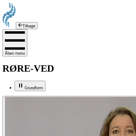
Tilbage
Åben menu
RØRE-VED
Grundform