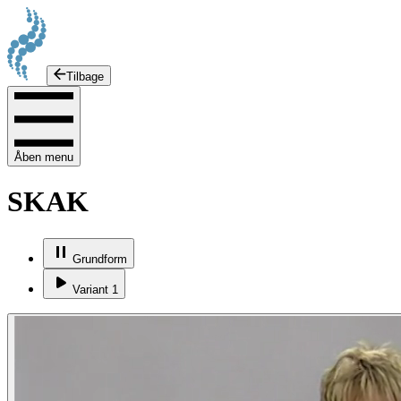
Tilbage
Åben menu
SKAK
Grundform
Variant 1