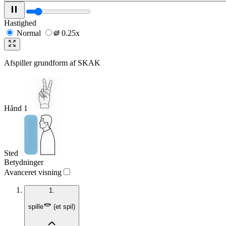
Hastighed
Normal
0.25x
Afspiller grundform af
SKAK
Hånd 1
Sted
Betydninger
Avanceret visning
1.
spille
(
et spil
)