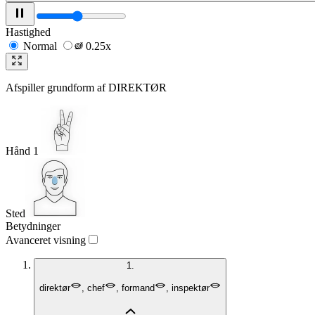
Hastighed
Normal
0.25x
Afspiller grundform af
DIREKTØR
Hånd 1
Sted
Betydninger
Avanceret visning
1.
direktør
,
chef
,
formand
,
inspektør