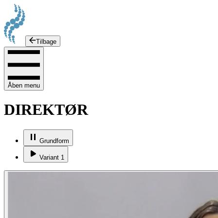
Tilbage
Åben menu
DIREKTØR
Grundform
Variant 1