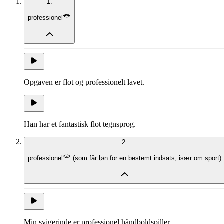
1.
professionel
Opgaven er flot og professionelt lavet.
Han har et fantastisk flot tegnsprog.
2.
professionel
(
som får løn for en bestemt indsats, især om sport
)
Min svigerinde er professionel håndboldspiller.