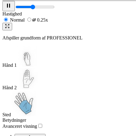
Hastighed
Normal
0.25x
Afspiller grundform af
PROFESSIONEL
Hånd 1
Hånd 2
Sted
Betydninger
Avanceret visning