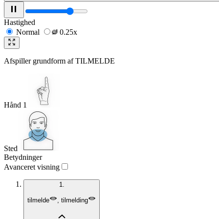
Hastighed
Normal
0.25x
Afspiller grundform af
TILMELDE
Hånd 1
Sted
Betydninger
Avanceret visning
1.
tilmelde
,
tilmelding