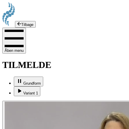
Tilbage
Åben menu
TILMELDE
Grundform
Variant 1