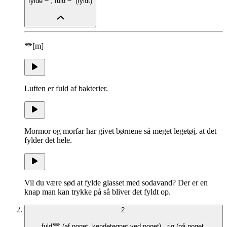
fylde
,
fuld
(
fyldt
)
[m]
Luften er fuld af bakterier.
Mormor og morfar har givet børnene så meget legetøj, at det
fylder det hele.
Vil du være sød at fylde glasset med sodavand? Der er en
knap man kan trykke på så bliver det fyldt op.
2.
fuld
(
af noget, kendetegnet ved noget
)
,
rig
(
på noget,