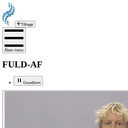
Tilbage
Åben menu
FULD-AF
Grundform