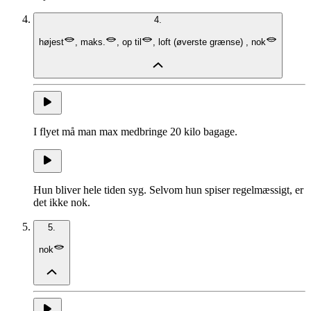
4.
højest
,
maks.
,
op til
,
loft
(
øverste grænse
)
,
nok
I flyet må man max medbringe 20 kilo bagage.
Hun bliver hele tiden syg. Selvom hun spiser regelmæssigt, er
det ikke nok.
5.
nok