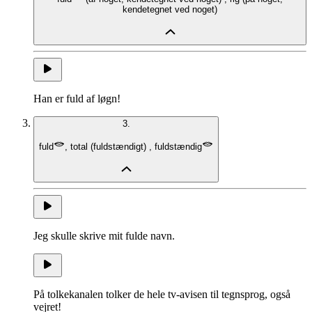
kendetegnet ved noget
)
Han er fuld af løgn!
3.
fuld
,
total
(
fuldstændigt
)
,
fuldstændig
Jeg skulle skrive mit fulde navn.
På tolkekanalen tolker de hele tv-avisen til tegnsprog, også
vejret!