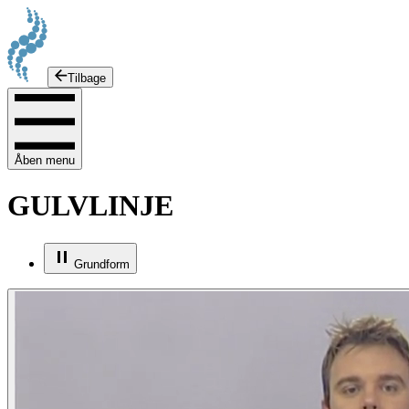
Tilbage
Åben menu
GULVLINJE
Grundform