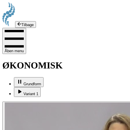
Tilbage
Åben menu
ØKONOMISK
Grundform
Variant 1