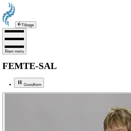
Tilbage
Åben menu
FEMTE-SAL
Grundform