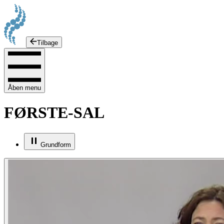
Tilbage
Åben menu
FØRSTE-SAL
Grundform