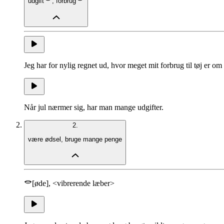
udgift
,
forbrug
Jeg har for nylig regnet ud, hvor meget mit forbrug til tøj er om
Når jul nærmer sig, har man mange udgifter.
2.
være ødsel
,
bruge mange penge
[øde], <vibrerende læber>