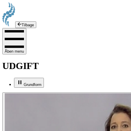
Tilbage
Åben menu
UDGIFT
Grundform