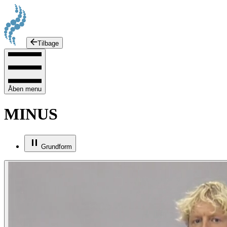
Tilbage
Åben menu
MINUS
Grundform