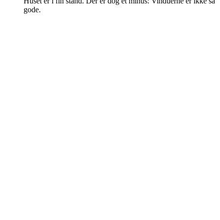
Huset er i fin stand. Der er dog et minus: Vinduerne er ikke så
gode.