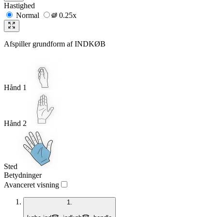
Hastighed
Normal
0.25x
Afspiller grundform af
INDKØB
Hånd 1
Hånd 2
Sted
Betydninger
Avanceret visning
1.