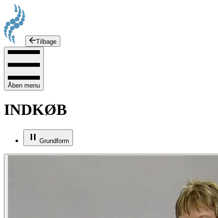
Tilbage
Åben menu
INDKØB
Grundform