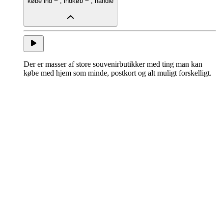
købe ind
,
indkøb
,
handle
Der er masser af store souvenirbutikker med ting man kan
købe med hjem som minde, postkort og alt muligt forskelligt.