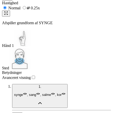
Hastighed
Normal
0.25x
Afspiller grundform af
SYNGE
Hånd 1
Sted
Betydninger
Avanceret visning
1.
synge
,
sang
,
salme
,
kor