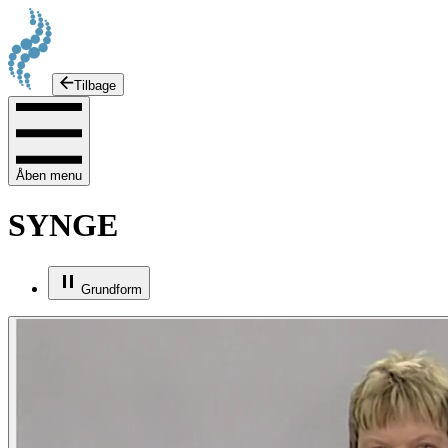
Tilbage
Åben menu
SYNGE
Grundform