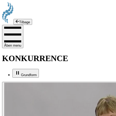
Tilbage
Åben menu
KONKURRENCE
Grundform