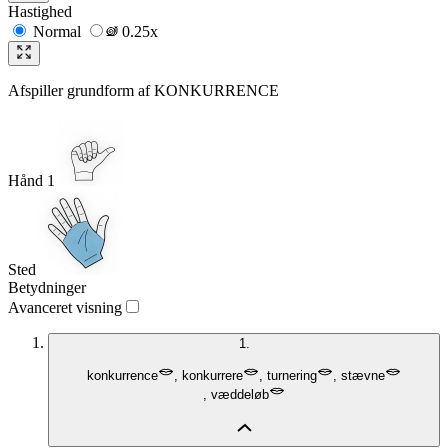
Hastighed
Normal
0.25x
Afspiller grundform af
KONKURRENCE
Hånd 1
Sted
Betydninger
Avanceret visning
1.
konkurrence
,
konkurrere
,
turnering
,
stævne
,
væddeløb