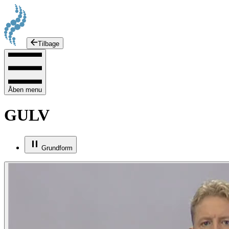
Tilbage
Åben menu
GULV
Grundform