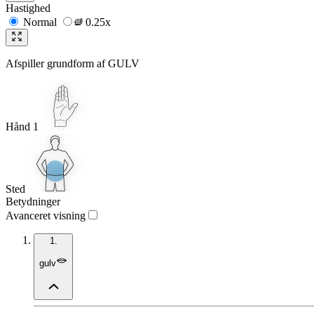
Hastighed
Normal
0.25x
Afspiller grundform af
GULV
Hånd 1
Sted
Betydninger
Avanceret visning
1.
gulv